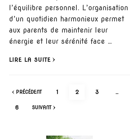
l’équilibre personnel. L’organisation
d’un quotidien harmonieux permet
aux parents de maintenir leur
énergie et leur sérénité face …
LIRE LA SUITE
Pagination
PAGE
PAGE
PAGE
1
2
3
…
PRÉCÉDENT
des
PAGE
6
SUIVANT
publications