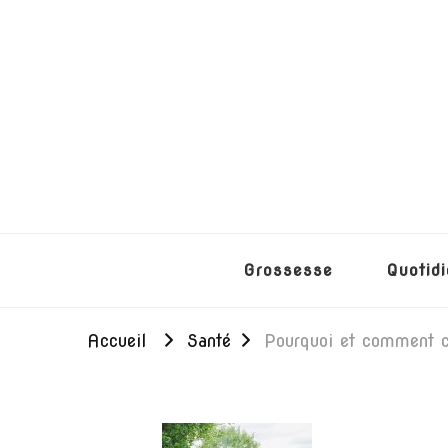
Lunesetlutins
Pour mieux comprendre la relation parents/e
Grossesse
Quotid
Accueil
Santé
Pourquoi et comment c