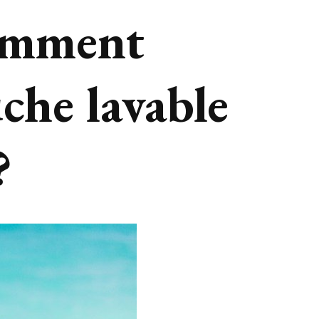
omment
che lavable
?